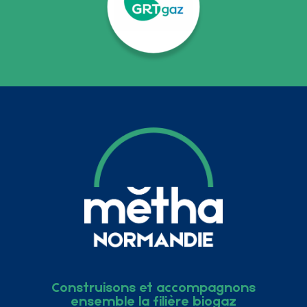
Construisons et accompagnons
ensemble la filière biogaz