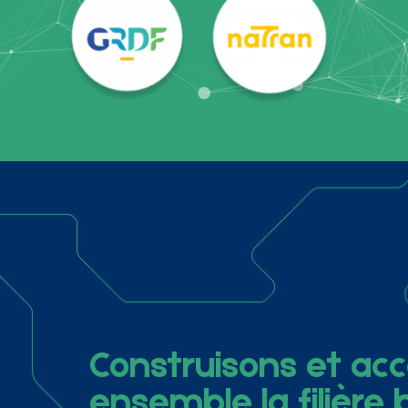
Construisons et a
ensemble la filière 