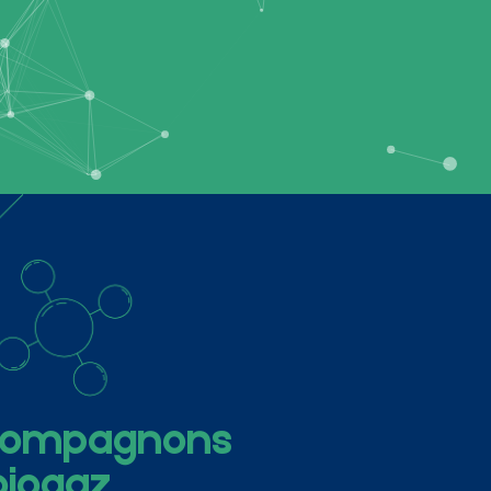
ccompagnons
biogaz