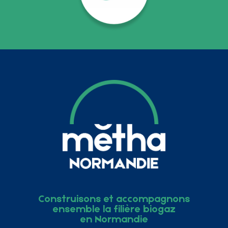
Construisons et accompagnons
ensemble la filière biogaz
en Normandie