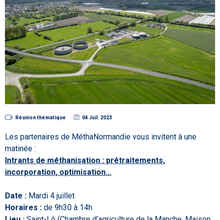
Réunion thématique
04 Juil. 2023
Les partenaires de MéthaNormandie vous invitent à une
matinée :
Intrants de méthanisation : prétraitements,
incorporation, optimisation…
Date :
Mardi 4 juillet
Horaires :
de 9h30 à 14h
Lieu :
Saint-Lô (Chambre d’agriculture de la Manche, Maison