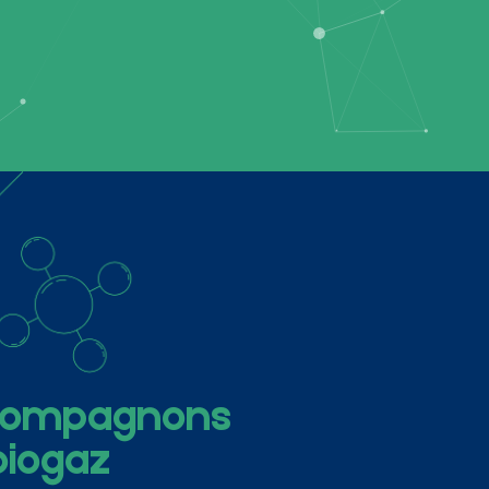
ccompagnons
biogaz