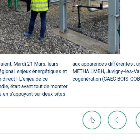
aient, Mardi 21 Mars, leurs
 la ferme en injection (SAS
égional, enjeux énergétiques et
ne micro-méthanisation en
 direct ! L’enjeu de ce
cogénération (GAEC BOIS-GOBÉ
e, était avant tout de montrer
 en s’appuyant sur deux sites