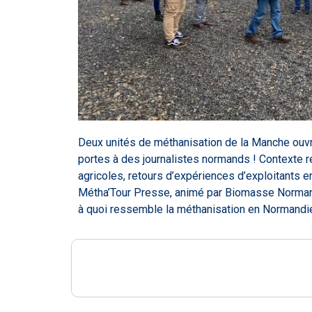
Deux unités de méthanisation de la Manche ouvr
aux apparences différentes : une méthanisation à
portes à des journalistes normands ! Contexte r
METHA LMBH, Juvigny-les-Vallées) et u
agricoles, retours d’expériences d’exploitants en
Métha’Tour Presse, animé par Biomasse Normandi
à quoi ressemble la méthanisation en Normandie