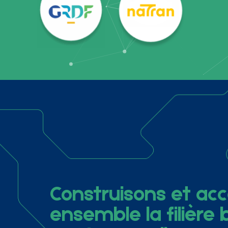
Construisons et a
ensemble la filière 