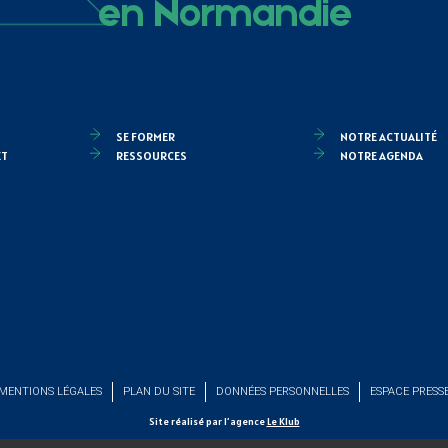
en Normandie
SE FORMER
NOTRE ACTUALITÉ
ET
RESSOURCES
NOTRE AGENDA
MENTIONS LÉGALES
PLAN DU SITE
DONNÉES PERSONNELLES
ESPACE PRESS
Site réalisé par l’agence
Le Klub